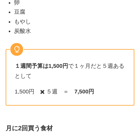
卵
豆腐
もやし
炭酸水
１週間予算は1,500円
で１ヶ月だと５週ある
として
1,500円 ✖️ ５週 ＝
7,500円
月に2回買う食材