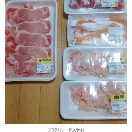
2/5ラ•ムー購入食材